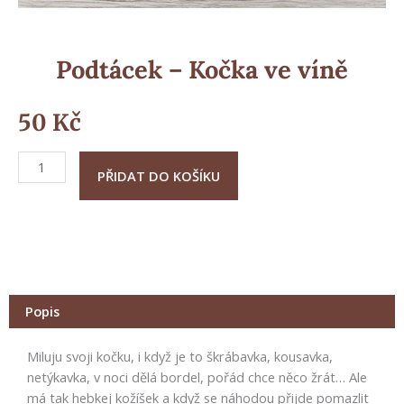
Podtácek – Kočka ve víně
50
Kč
Podtácek
PŘIDAT DO KOŠÍKU
-
Kočka
ve
víně
množství
Popis
Miluju svoji kočku, i když je to škrábavka, kousavka,
netýkavka, v noci dělá bordel, pořád chce něco žrát… Ale
má tak hebkej kožíšek a když se náhodou přijde pomazlit