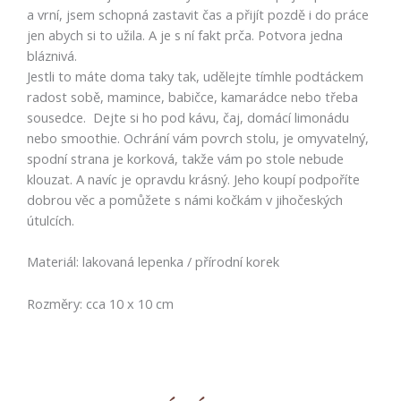
a vrní, jsem schopná zastavit čas a přijít pozdě i do práce
jen abych si to užila. A je s ní fakt prča. Potvora jedna
bláznivá.
Jestli to máte doma taky tak, udělejte tímhle podtáckem
radost sobě, mamince, babičce, kamarádce nebo třeba
sousedce. Dejte si ho pod kávu, čaj, domácí limonádu
nebo smoothie. Ochrání vám povrch stolu, je omyvatelný,
spodní strana je korková, takže vám po stole nebude
klouzat. A navíc je opravdu krásný. Jeho koupí podpoříte
dobrou věc a pomůžete s námi kočkám v jihočeských
útulcích.
Materiál: lakovaná lepenka / přírodní korek
Rozměry: cca 10 x 10 cm